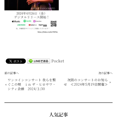
Pocket
前の記事へ
次の記事へ
ワンコインコンサート 我らを繋
次回のコンサートのお知ら
»
«
ぐこの唄 ｉｎ ザ・ヒロサワ・
せ ≪2024年5月19日開催≫
シティ会館 2024/３/30
人気記事